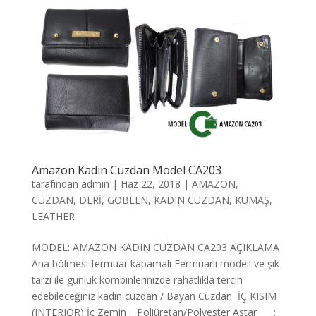
Amazon Kadın Cüzdan Model CA203
tarafından
admin
|
Haz 22, 2018
|
AMAZON
,
CÜZDAN
,
DERİ
,
GOBLEN
,
KADIN CÜZDAN
,
KUMAŞ
,
LEATHER
MODEL: AMAZON KADIN CÜZDAN CA203 AÇIKLAMA
Ana bölmesi fermuar kapamalı Fermuarlı modeli ve şık
tarzı ile günlük kombinlerinizde rahatlıkla tercih
edebileceğiniz kadın cüzdan / Bayan Cüzdan İÇ KISIM
(INTERIOR) İç Zemin : Poliüretan/Polyester Astar :