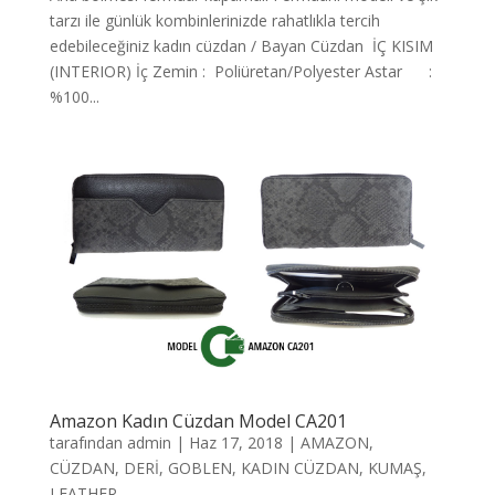
tarzı ile günlük kombinlerinizde rahatlıkla tercih
edebileceğiniz kadın cüzdan / Bayan Cüzdan İÇ KISIM
(INTERIOR) İç Zemin : Poliüretan/Polyester Astar :
%100...
Amazon Kadın Cüzdan Model CA201
tarafından
admin
|
Haz 17, 2018
|
AMAZON
,
CÜZDAN
,
DERİ
,
GOBLEN
,
KADIN CÜZDAN
,
KUMAŞ
,
LEATHER