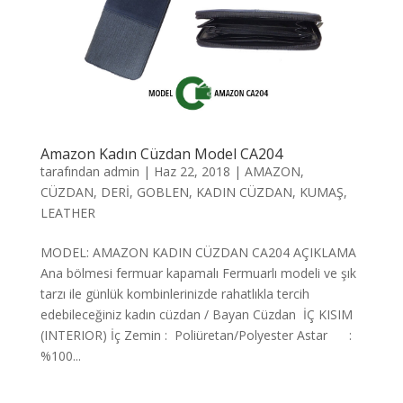
Amazon Kadın Cüzdan Model CA204
tarafından
admin
|
Haz 22, 2018
|
AMAZON
,
CÜZDAN
,
DERİ
,
GOBLEN
,
KADIN CÜZDAN
,
KUMAŞ
,
LEATHER
MODEL: AMAZON KADIN CÜZDAN CA204 AÇIKLAMA
Ana bölmesi fermuar kapamalı Fermuarlı modeli ve şık
tarzı ile günlük kombinlerinizde rahatlıkla tercih
edebileceğiniz kadın cüzdan / Bayan Cüzdan İÇ KISIM
(INTERIOR) İç Zemin : Poliüretan/Polyester Astar :
%100...