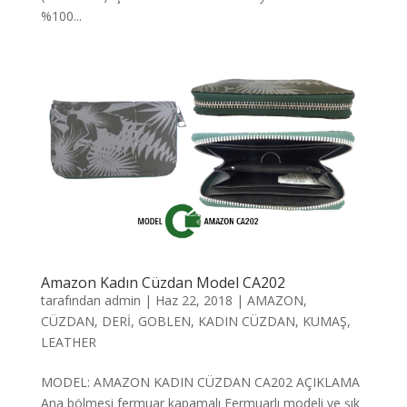
%100...
Amazon Kadın Cüzdan Model CA202
tarafından
admin
|
Haz 22, 2018
|
AMAZON
,
CÜZDAN
,
DERİ
,
GOBLEN
,
KADIN CÜZDAN
,
KUMAŞ
,
LEATHER
MODEL: AMAZON KADIN CÜZDAN CA202 AÇIKLAMA
Ana bölmesi fermuar kapamalı Fermuarlı modeli ve şık