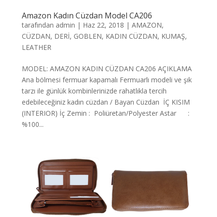
Amazon Kadın Cüzdan Model CA206
tarafından
admin
|
Haz 22, 2018
|
AMAZON
,
CÜZDAN
,
DERİ
,
GOBLEN
,
KADIN CÜZDAN
,
KUMAŞ
,
LEATHER
MODEL: AMAZON KADIN CÜZDAN CA206 AÇIKLAMA
Ana bölmesi fermuar kapamalı Fermuarlı modeli ve şık
tarzı ile günlük kombinlerinizde rahatlıkla tercih
edebileceğiniz kadın cüzdan / Bayan Cüzdan İÇ KISIM
(INTERIOR) İç Zemin : Poliüretan/Polyester Astar :
%100...