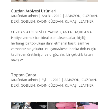
Cüzdan Atölyesi Ürünleri
tarafından
admin
|
Ara 31, 2019
|
AMAZON
,
CÜZDAN
,
DERİ
,
GOBLEN
,
KADIN CÜZDAN
,
KUMAŞ
,
LEATHER
CÜZDAN ATÖLYESİ EL YAPIMI ÇANTA AÇIKLAMA
Hediye vermek için ideal olan aksesuarlar, kişiliği
herhangi bir topluluğa dahil etmenin basit, zarif ve
zamansız bir yoludur. Bu çanta/kese, harika dokunuşlu
kadifeden üretilmiştir ve o-göz alıcı bir çekicilik katan
nakış ve...
Toptan Çanta
tarafından
admin
|
Eyl 11, 2019
|
AMAZON
,
CÜZDAN
,
DERİ
,
GOBLEN
,
KADIN CÜZDAN
,
KUMAŞ
,
LEATHER