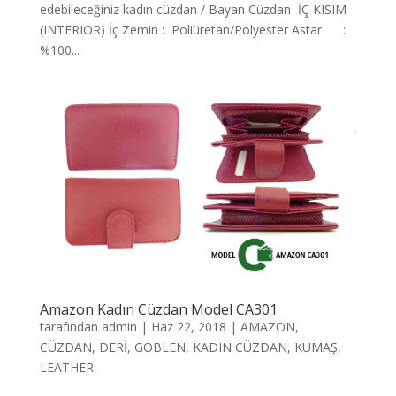
edebileceğiniz kadın cüzdan / Bayan Cüzdan İÇ KISIM
(INTERIOR) İç Zemin : Poliüretan/Polyester Astar :
%100...
Amazon Kadın Cüzdan Model CA301
tarafından
admin
|
Haz 22, 2018
|
AMAZON
,
CÜZDAN
,
DERİ
,
GOBLEN
,
KADIN CÜZDAN
,
KUMAŞ
,
LEATHER