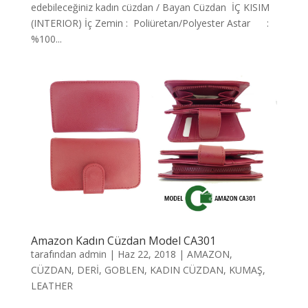
edebileceğiniz kadın cüzdan / Bayan Cüzdan İÇ KISIM
(INTERIOR) İç Zemin : Poliüretan/Polyester Astar :
%100...
Amazon Kadın Cüzdan Model CA301
tarafından
admin
|
Haz 22, 2018
|
AMAZON
,
CÜZDAN
,
DERİ
,
GOBLEN
,
KADIN CÜZDAN
,
KUMAŞ
,
LEATHER