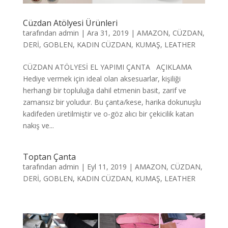
Cüzdan Atölyesi Ürünleri
tarafından
admin
|
Ara 31, 2019
|
AMAZON
,
CÜZDAN
,
DERİ
,
GOBLEN
,
KADIN CÜZDAN
,
KUMAŞ
,
LEATHER
CÜZDAN ATÖLYESİ EL YAPIMI ÇANTA AÇIKLAMA
Hediye vermek için ideal olan aksesuarlar, kişiliği
herhangi bir topluluğa dahil etmenin basit, zarif ve
zamansız bir yoludur. Bu çanta/kese, harika dokunuşlu
kadifeden üretilmiştir ve o-göz alıcı bir çekicilik katan
nakış ve...
Toptan Çanta
tarafından
admin
|
Eyl 11, 2019
|
AMAZON
,
CÜZDAN
,
DERİ
,
GOBLEN
,
KADIN CÜZDAN
,
KUMAŞ
,
LEATHER