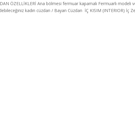
ÖZELLİKLERİ Ana bölmesi fermuar kapamalı Fermuarlı modeli ve
ih edebileceğiniz kadın cüzdan / Bayan Cüzdan İÇ KISIM (INTERIOR) İç 