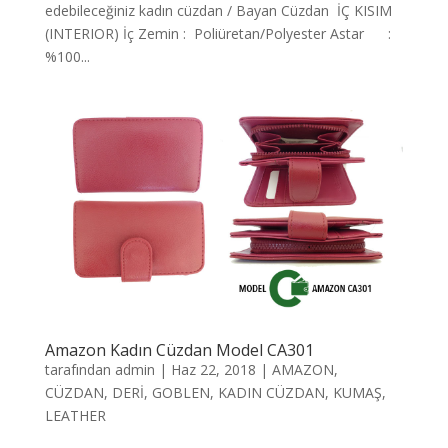
edebileceğiniz kadın cüzdan / Bayan Cüzdan İÇ KISIM
(INTERIOR) İç Zemin : Poliüretan/Polyester Astar :
%100...
Amazon Kadın Cüzdan Model CA301
tarafından
admin
|
Haz 22, 2018
|
AMAZON
,
CÜZDAN
,
DERİ
,
GOBLEN
,
KADIN CÜZDAN
,
KUMAŞ
,
LEATHER