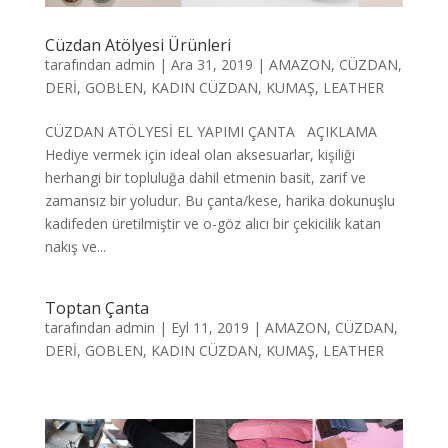
Cüzdan Atölyesi Ürünleri
tarafından
admin
|
Ara 31, 2019
|
AMAZON
,
CÜZDAN
,
DERİ
,
GOBLEN
,
KADIN CÜZDAN
,
KUMAŞ
,
LEATHER
CÜZDAN ATÖLYESİ EL YAPIMI ÇANTA AÇIKLAMA
Hediye vermek için ideal olan aksesuarlar, kişiliği
herhangi bir topluluğa dahil etmenin basit, zarif ve
zamansız bir yoludur. Bu çanta/kese, harika dokunuşlu
kadifeden üretilmiştir ve o-göz alıcı bir çekicilik katan
nakış ve...
Toptan Çanta
tarafından
admin
|
Eyl 11, 2019
|
AMAZON
,
CÜZDAN
,
DERİ
,
GOBLEN
,
KADIN CÜZDAN
,
KUMAŞ
,
LEATHER