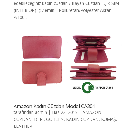
edebileceğiniz kadın cüzdan / Bayan Cüzdan İÇ KISIM
(INTERIOR) İç Zemin : Poliüretan/Polyester Astar :
%100...
Amazon Kadın Cüzdan Model CA301
tarafından
admin
|
Haz 22, 2018
|
AMAZON
,
CÜZDAN
,
DERİ
,
GOBLEN
,
KADIN CÜZDAN
,
KUMAŞ
,
LEATHER