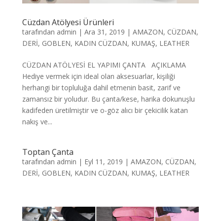
Cüzdan Atölyesi Ürünleri
tarafından
admin
|
Ara 31, 2019
|
AMAZON
,
CÜZDAN
,
DERİ
,
GOBLEN
,
KADIN CÜZDAN
,
KUMAŞ
,
LEATHER
CÜZDAN ATÖLYESİ EL YAPIMI ÇANTA AÇIKLAMA
Hediye vermek için ideal olan aksesuarlar, kişiliği
herhangi bir topluluğa dahil etmenin basit, zarif ve
zamansız bir yoludur. Bu çanta/kese, harika dokunuşlu
kadifeden üretilmiştir ve o-göz alıcı bir çekicilik katan
nakış ve...
Toptan Çanta
tarafından
admin
|
Eyl 11, 2019
|
AMAZON
,
CÜZDAN
,
DERİ
,
GOBLEN
,
KADIN CÜZDAN
,
KUMAŞ
,
LEATHER