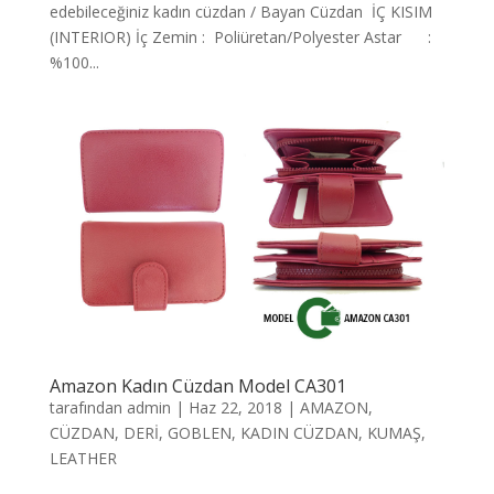
edebileceğiniz kadın cüzdan / Bayan Cüzdan İÇ KISIM
(INTERIOR) İç Zemin : Poliüretan/Polyester Astar :
%100...
Amazon Kadın Cüzdan Model CA301
tarafından
admin
|
Haz 22, 2018
|
AMAZON
,
CÜZDAN
,
DERİ
,
GOBLEN
,
KADIN CÜZDAN
,
KUMAŞ
,
LEATHER