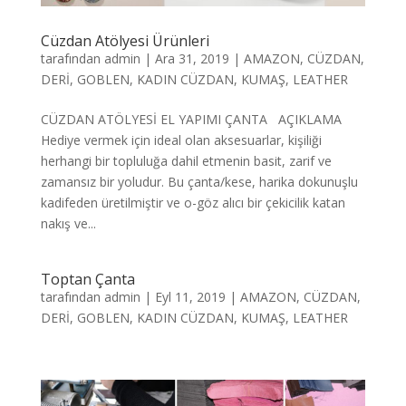
Cüzdan Atölyesi Ürünleri
tarafından
admin
|
Ara 31, 2019
|
AMAZON
,
CÜZDAN
,
DERİ
,
GOBLEN
,
KADIN CÜZDAN
,
KUMAŞ
,
LEATHER
CÜZDAN ATÖLYESİ EL YAPIMI ÇANTA AÇIKLAMA
Hediye vermek için ideal olan aksesuarlar, kişiliği
herhangi bir topluluğa dahil etmenin basit, zarif ve
zamansız bir yoludur. Bu çanta/kese, harika dokunuşlu
kadifeden üretilmiştir ve o-göz alıcı bir çekicilik katan
nakış ve...
Toptan Çanta
tarafından
admin
|
Eyl 11, 2019
|
AMAZON
,
CÜZDAN
,
DERİ
,
GOBLEN
,
KADIN CÜZDAN
,
KUMAŞ
,
LEATHER