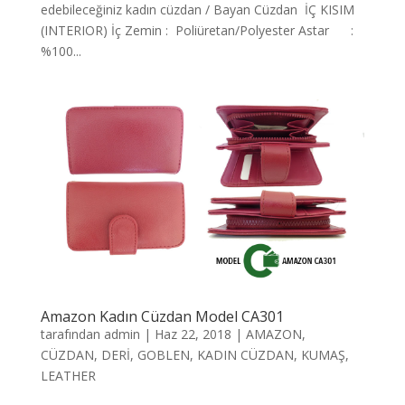
edebileceğiniz kadın cüzdan / Bayan Cüzdan İÇ KISIM
(INTERIOR) İç Zemin : Poliüretan/Polyester Astar :
%100...
Amazon Kadın Cüzdan Model CA301
tarafından
admin
|
Haz 22, 2018
|
AMAZON
,
CÜZDAN
,
DERİ
,
GOBLEN
,
KADIN CÜZDAN
,
KUMAŞ
,
LEATHER