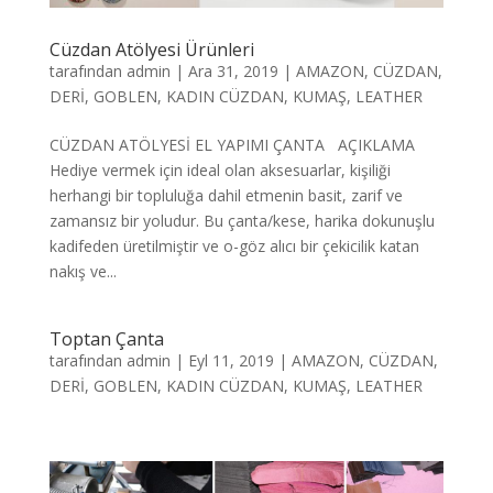
Cüzdan Atölyesi Ürünleri
tarafından
admin
|
Ara 31, 2019
|
AMAZON
,
CÜZDAN
,
DERİ
,
GOBLEN
,
KADIN CÜZDAN
,
KUMAŞ
,
LEATHER
CÜZDAN ATÖLYESİ EL YAPIMI ÇANTA AÇIKLAMA
Hediye vermek için ideal olan aksesuarlar, kişiliği
herhangi bir topluluğa dahil etmenin basit, zarif ve
zamansız bir yoludur. Bu çanta/kese, harika dokunuşlu
kadifeden üretilmiştir ve o-göz alıcı bir çekicilik katan
nakış ve...
Toptan Çanta
tarafından
admin
|
Eyl 11, 2019
|
AMAZON
,
CÜZDAN
,
DERİ
,
GOBLEN
,
KADIN CÜZDAN
,
KUMAŞ
,
LEATHER