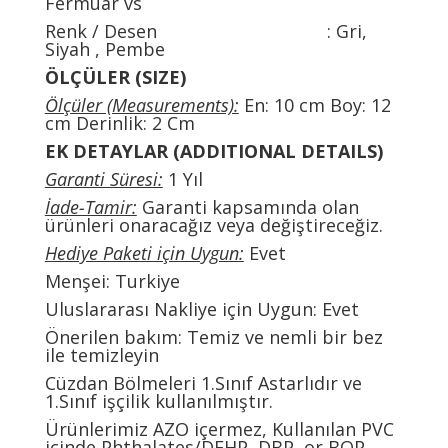
Fermuar vs
Renk / Desen : Gri,
Siyah , Pembe
ÖLÇÜLER (SIZE)
Ölçüler (Measurements):
En: 10 cm Boy: 12
cm Derinlik: 2 Cm
EK DETAYLAR (ADDITIONAL DETAILS)
Garanti Süresi:
1 Yıl
İade-Tamir:
Garanti kapsamında olan
ürünleri onaracağız veya değiştireceğiz.
Hediye Paketi için Uygun:
Evet
Menşei: Turkiye
Uluslararası Nakliye için Uygun: Evet
Önerilen bakım: Temiz ve nemli bir bez
ile temizleyin
Cüzdan Bölmeleri 1.Sınıf Astarlıdır ve
1.Sınıf işçilik kullanılmıştır.
Ürünlerimiz AZO içermez, Kullanılan PVC
içinde Phthalates/DEHP, DBP, or BOP